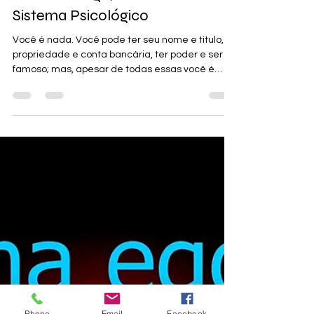
7 de jun. de 2019
22 min de leitura
O sistema Ego/Eu – Parte III – O
Sistema Psicológico
Você é nada. Você pode ter seu nome e título,
propriedade e conta bancária, ter poder e ser
famoso; mas, apesar de todas essas você é
nada.
Phone
Email
Facebook