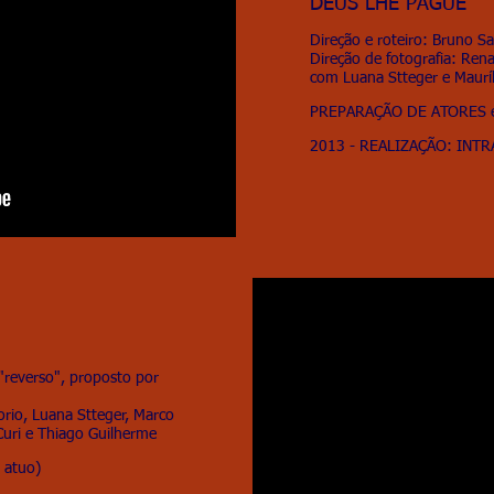
DEUS LHE PAGUE
Direção e roteiro: Bruno S
Direção de fotografia: Rena
com Luana Stteger e Maurí
PREPARAÇÃO DE ATORES 
2013 - REALIZAÇÃO: INTR
 "reverso", proposto por
rio, Luana Stteger, Marco
Curi e Thiago Guilherme
 atuo)