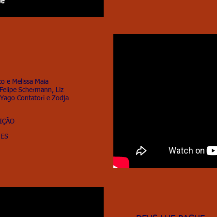
co e Melissa Maia
 Felipe Schermann, Liz
 Yago Contatori e Zodja
DIÇÃO
MES