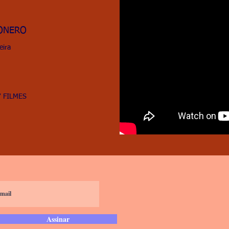
IONERO
eira
7 FILMES
Assinar