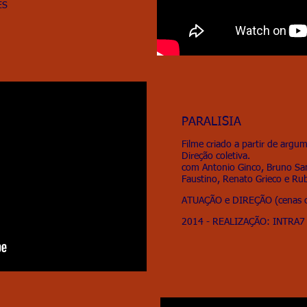
ES
PARALISIA
Filme criado a partir de arg
Direção coletiva.
com Antonio Ginco, Bruno San
Faustino, Renato Grieco e Rub
ATUAÇÃO e DIREÇÃO (cenas co
2014 - REALIZAÇÃO: INTRA7