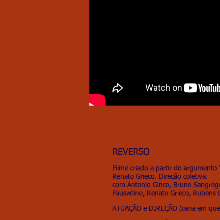
REVERSO
Filme criado a partir do argumento
Renato Grieco. Direção coletiva.
com Antonio Ginco, Bruno Sangrego
Fauswtino, Renato Grieco, Rubens 
ATUAÇÃO e DIREÇÃO (cena em que