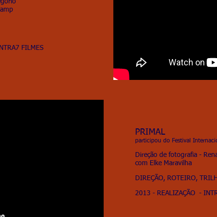
egório
 Vamp
INTRA7 FILMES
PRIMAL
participou do Festival Internac
Direção de fotografia - Ren
com Elke Maravilha
DIREÇÃO, ROTEIRO, TRIL
2013 - REALIZAÇÃO - INT