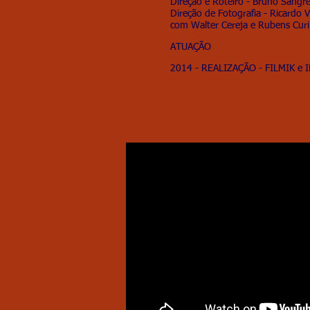
Direção e Roteiro - Bruno Sangr
Direção de Fotografia - Ricardo
com Walter Cereja e Rubens Curi
ATUAÇÃO
2014 - REALIZAÇÃO - FILMIK
e 