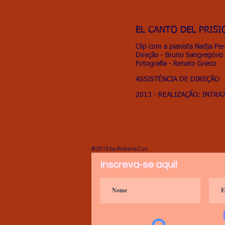
EL CANTO DEL PRIS
Clip com a pianista Nadja Per
Direção - Bruno Sangregório
Fotografia - Renato Grieco
ASSISTÊNCIA DE DIREÇÃO
2013 - REALIZAÇÃO: INTRA
© 2015 by Rubens Curi
Inscreva-se aqui!