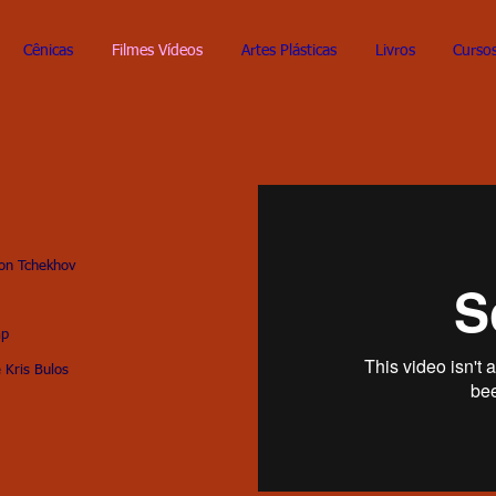
Cênicas
Filmes Vídeos
Artes Plásticas
Livros
Cursos
ton Tchekhov
mp
 Kris Bulos