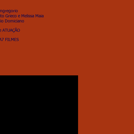
angregorio
to Grieco e Melissa Maia
lio Domiciano
e ATUAÇÃO
A7 FILMES