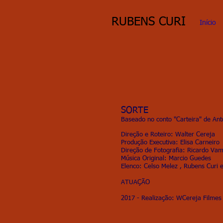
​RUBENS CURI
Início
SORTE
Baseado no conto "Carteira" de An
Direção e Roteiro: Walter Cereja
Produção Executiva: Elisa Carneiro
Direção de Fotografia: Ricardo Va
Música Original: Marcio Guedes
Elenco: Celso Melez , Rubens Curi e
ATUAÇÃO
2017 - Realização: WCereja Filmes