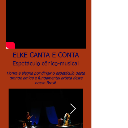
ELKE CANTA E CONTA
Espetáculo cênico-musical
Honra e alegria por dirigir o espetáculo desta
grande amiga e fundamental artista deste
nosso Brasil.